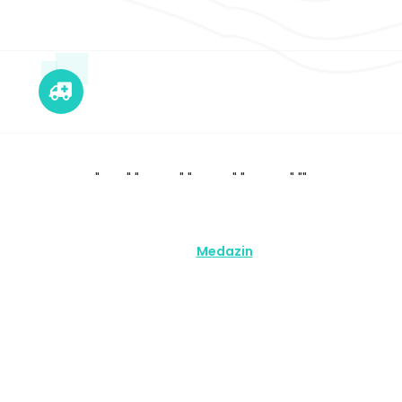
EMERGENCIAS
Llamada Whatsapp o SMS -0424-1868814
"
" "
" "
" "
" "
"
Servicios Visión Salud© 2026 Visión Salud | Desarrollado sobre
código
Medazin