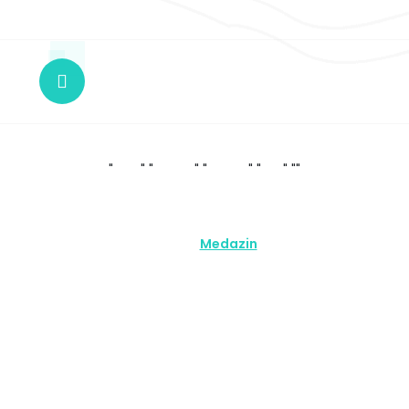
EMERGENCIAS
Llamada Whatsapp o SMS -0424-1868814
"
" "
" "
" "
" "
"
Servicios Visión Salud© 2026 Visión Salud | Desarrollado sobre
código
Medazin